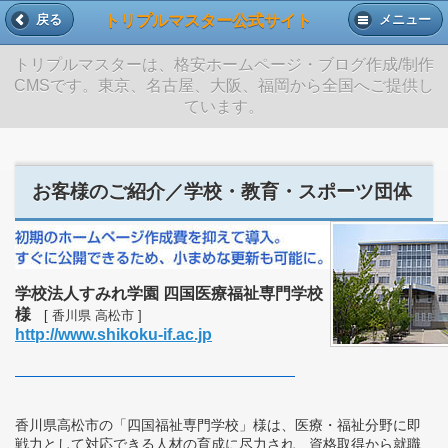
トリプルマスター公式サイト
戻る
メニュー
トリプルマスターは、格安ホームページ・ブログ作成/制作
CMSです。東京、名古屋、大阪、福岡から全国へご提供し
ています。
お客様のご紹介／学校・教育・スポーツ団体
学校法人すみれ学園 四国医療福祉専門学校
様
[ 香川県 高松市 ]
http://www.shikoku-if.ac.jp
香川県高松市の「四国福祉専門学校」様は、医療・福祉分野に即
戦力として対応できる人材の育成に尽力され、資格取得から就職